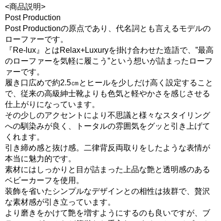
<商品説明>
Post Production
Post Productionの原点であり、代名詞とも言えるモデルの
ローファーです。
『Re-lux』とはRelax+Luxuryを掛け合わせた造語で、”最高
のローファーを気軽に履こう”という想いが詰まったローフ
ァーです。
履き口広めで約2.5㎝とヒールを少しだけ高く設定すること
で、従来の高級紳士靴よりも色気と軽やかさを感じさせる
仕上がりになっています。
その少しのアクセントにより不思議と様々なスタイリング
への馴染みが良く、トータルの雰囲気をグッと引き上げて
くれます。
引き締め感と抜け感。二律背反両取りをしたような表情が
本当に魅力的です。
素材にはしっかりと目が詰まった上品な艶と透明感のある
ベビーカーフを使用。
装飾を省いたシンプルなデザインとの相性は抜群で、贅沢
な素材感が引き立っています。
より磨きをかけて艶を増すようにするのも良いですが、ブ