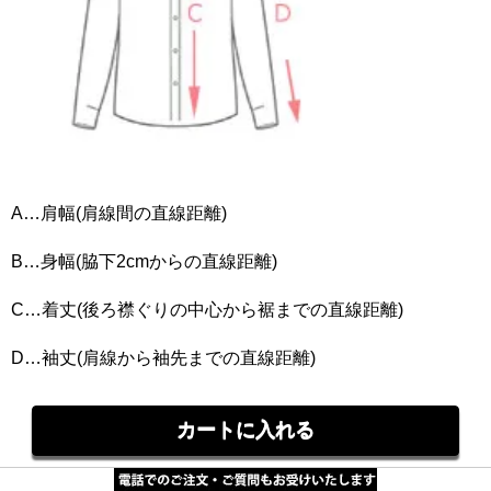
A…肩幅(肩線間の直線距離)
B…身幅(脇下2cmからの直線距離)
C…着丈(後ろ襟ぐりの中心から裾までの直線距離)
D…袖丈(肩線から袖先までの直線距離)