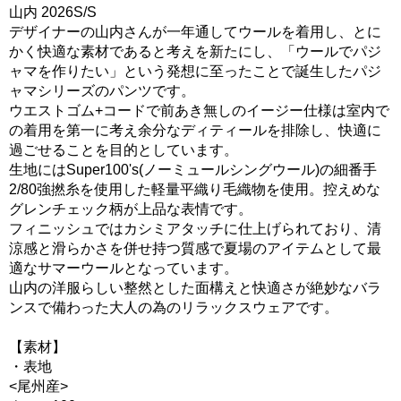
山内 2026S/S
デザイナーの山内さんが一年通してウールを着用し、とに
かく快適な素材であると考えを新たにし、「ウールでパジ
ャマを作りたい」という発想に至ったことで誕生したパジ
ャマシリーズのパンツです。
ウエストゴム+コードで前あき無しのイージー仕様は室内で
の着用を第一に考え余分なディティールを排除し、快適に
過ごせることを目的としています。
生地にはSuper100's(ノーミュールシングウール)の細番手
2/80強撚糸を使用した軽量平織り毛織物を使用。控えめな
グレンチェック柄が上品な表情です。
フィニッシュではカシミアタッチに仕上げられており、清
涼感と滑らかさを併せ持つ質感で夏場のアイテムとして最
適なサマーウールとなっています。
山内の洋服らしい整然とした面構えと快適さが絶妙なバラ
ンスで備わった大人の為のリラックスウェアです。
【素材】
・表地
<尾州産>