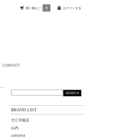
買い物かご
0
ログインする
CONTACT
BRAND LIST
大江洋服店
山内
canoma