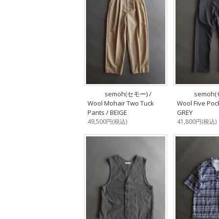
semoh(セモー) /
semoh(
Wool Mohair Two Tuck
Wool Five Poc
Pants / BEIGE
GREY
49,500円(税込)
41,800円(税込)