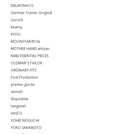
DELMONACO
German Trainer Original
Gorsch
kearny
KYOU
MOONSTAR/810s
MOTHER HAND artisan
Nikki ESSENTIAL PIECES
OLDMAN'S TAILOR
ORDINARY FITS
Post Production
premio gordo
semoh
Slopeslow
tangenet
VASCO
YOHEI NOGUCHI
YOKO SAKAMOTO