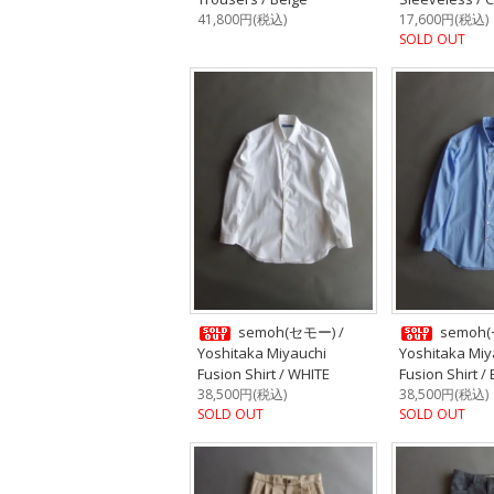
41,800円(税込)
17,600円(税込)
SOLD OUT
semoh(セモー) /
semoh(
Yoshitaka Miyauchi
Yoshitaka Miy
Fusion Shirt / WHITE
Fusion Shirt /
38,500円(税込)
38,500円(税込)
SOLD OUT
SOLD OUT