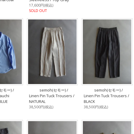
17,600円(税込)
SOLD OUT
セモー) /
semoh(セモー) /
semoh(セモー) /
auchi
Linen Pin Tuck Trousers /
Linen Pin Tuck Trousers /
 BLUE
NATURAL
BLACK
38,500円(税込)
38,500円(税込)