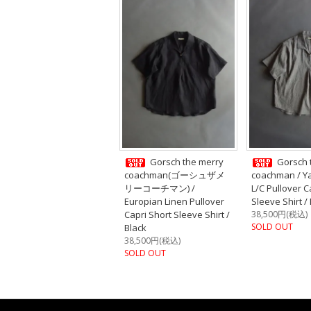
Gorsch the merry
Gorsch 
coachman(ゴーシュザメ
coachman / Y
リーコーチマン) /
L/C Pullover C
Europian Linen Pullover
Sleeve Shirt /
Capri Short Sleeve Shirt /
38,500円(税込)
SOLD OUT
Black
38,500円(税込)
SOLD OUT