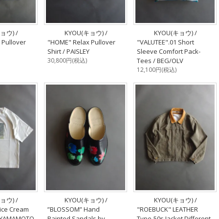
ョウ) /
KYOU(キョウ) /
KYOU(キョウ) /
 Pullover
"HOME" Relax Pullover
"VALUTEE".01 Short
Shirt / PAISLEY
Sleeve Comfort Pack-
30,800円(税込)
Tees / BEG/OLV
12,100円(税込)
ョウ) /
KYOU(キョウ) /
KYOU(キョウ) /
lice Cream
”BLOSSOM” Hand
"ROEBUCK" LEATHER
O YAMAMOTO
Painted Sandals by
Type-50s Jacket Different