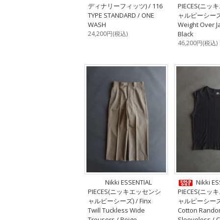
ディナリーフィッツ) / 116
PIECES(ニ
TYPE STANDARD / ONE
ャルピーシーズ) 
WASH
Weight Over Ja
24,200円(税込)
Black
46,200円(税込)
Nikki ESSENTIAL
Nikki E
PIECES(ニッキエッセンシ
PIECES(ニ
ャルピーシーズ) / Finx
ャルピーシーズ) 
Twill Tuckless Wide
Cotton Rando
Trousers / Beige
Sleeveless / 