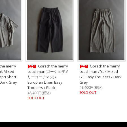
the merry
Gorsch the merry
Gorsch the merry
ak Mixed
coachman(ゴーシュザメ
coachman / Yak Mixed
apri Short
リーコーチマン) /
L/C Easy Trousers / Dark
 Dark Grey
Europian Linen Easy
Grey
Trousers / Black
48,400円(税込)
SOLD OUT
48,400円(税込)
SOLD OUT