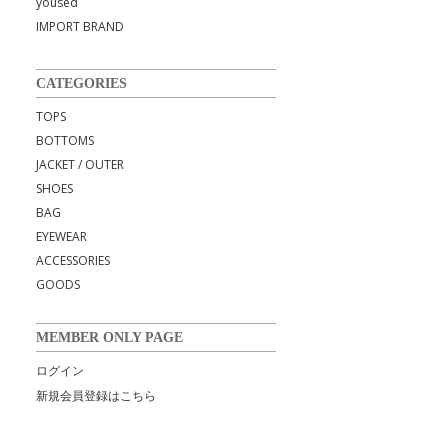
yoused
IMPORT BRAND
CATEGORIES
TOPS
BOTTOMS
JACKET / OUTER
SHOES
BAG
EYEWEAR
ACCESSORIES
GOODS
MEMBER ONLY PAGE
ログイン
新規会員登録はこちら