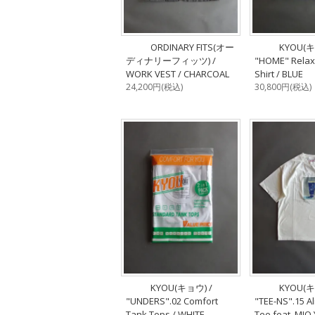
ORDINARY FITS(オー
KYOU(キ
ディナリーフィッツ) /
"HOME" Relax
WORK VEST / CHARCOAL
Shirt / BLUE
24,200円(税込)
30,800円(税込)
KYOU(キョウ) /
KYOU(キ
"UNDERS".02 Comfort
"TEE-NS".15 A
Tank Tops / WHITE
Tee feat. MI