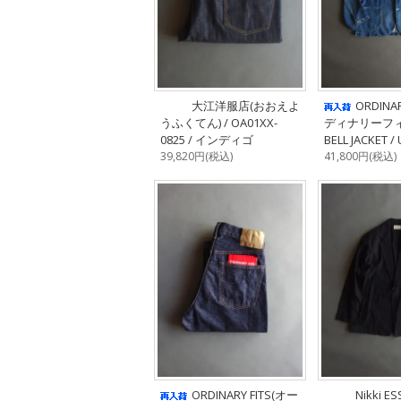
大江洋服店(おおえよ
ORDINA
うふくてん) / OA01XX-
ディナリーフィッ
0825 / インディゴ
BELL JACKET /
39,820円(税込)
41,800円(税込)
ORDINARY FITS(オー
Nikki ES