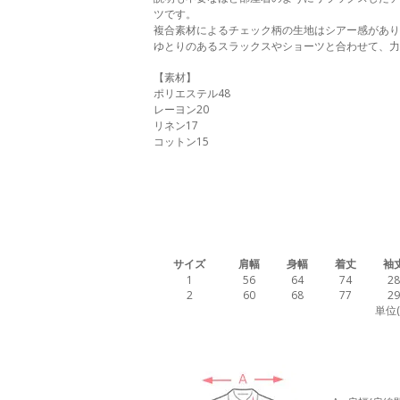
ツです。
複合素材によるチェック柄の生地はシアー感があり
ゆとりのあるスラックスやショーツと合わせて、力
【素材】
ポリエステル48
レーヨン20
リネン17
コットン15
サイズ
肩幅
身幅
着丈
袖
1
56
64
74
28
2
60
68
77
29
単位(