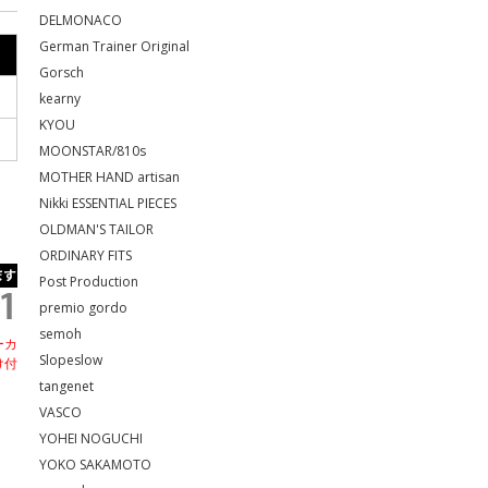
DELMONACO
German Trainer Original
Gorsch
kearny
KYOU
MOONSTAR/810s
MOTHER HAND artisan
Nikki ESSENTIAL PIECES
OLDMAN'S TAILOR
ORDINARY FITS
Post Production
premio gordo
semoh
ーカ
Slopeslow
け付
tangenet
VASCO
YOHEI NOGUCHI
YOKO SAKAMOTO