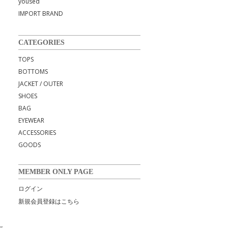
yoused
IMPORT BRAND
CATEGORIES
TOPS
BOTTOMS
JACKET / OUTER
SHOES
BAG
EYEWEAR
ACCESSORIES
GOODS
MEMBER ONLY PAGE
ログイン
新規会員登録はこちら
ャ