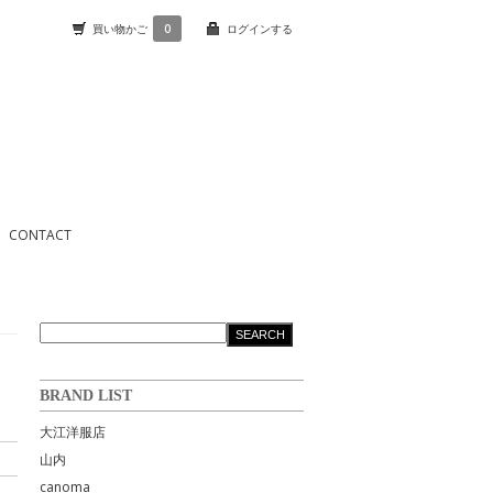
買い物かご
0
ログインする
CONTACT
BRAND LIST
大江洋服店
山内
canoma