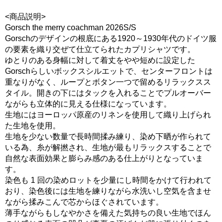
<商品説明>
Gorsch the merry coachman 2026S/S
Gorschのデザインの根底にある1920～1930年代のドイツ服
の要素を織り交ぜて仕立てられたカプリシャツです。
ゆとりのある身幅に対して着丈をやや短めに設定した
Gorschらしいボックスシルエットで、センターフロントは
重なりがなく、ループとボタン一つで留めるリラックスス
タイル。開きの下にはタックを入れることでプルオーバー
ながらも立体的に見える仕様になっています。
生地にはヨーロッパ原産のリネンを使用して織り上げられ
た生地を使用。
生地を少ない数量で長時間揉み練り、染め下晒が作られて
いる為、糸が解撚され、生地が最もリラックスすることで
自然な表面効果と膨らみ感のある仕上がりとなっていま
す。
染色も 1 回の染めロットを少量にし時間をかけて行われて
おり、染色後には生地を練りながら水洗いし空気を含ませ
ながら揉みこんで芯からほぐされています。
薄手ながらもしなやかさを備えた気持ちの良い生地でほん