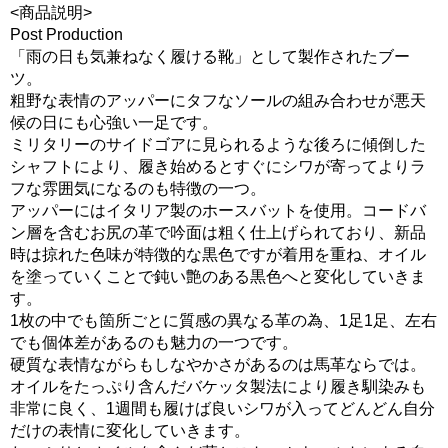
<商品説明>
Post Production
「雨の日も気兼ねなく履ける靴」として製作されたブー
ツ。
粗野な表情のアッパーにタフなソールの組み合わせが悪天
候の日にも心強い一足です。
ミリタリーのサイドゴアに見られるような後ろに傾倒した
シャフトにより、履き始めるとすぐにシワが寄ってよりラ
フな雰囲気になるのも特徴の一つ。
アッパーにはイタリア製のホースバットを使用。コードバ
ン層を含むお尻の革で吟面は粗く仕上げられており、新品
時は掠れた色味が特徴的な黒色ですが着用を重ね、オイル
を塗っていくことで鈍い艶のある黒色へと変化していきま
す。
1枚の中でも箇所ごとに質感の異なる革の為、1足1足、左右
でも個体差があるのも魅力の一つです。
硬質な表情ながらもしなやかさがあるのは馬革ならでは。
オイルをたっぷり含んだバケッタ製法により履き馴染みも
非常に良く、1週間も履けば良いシワが入ってどんどん自分
だけの表情に変化していきます。