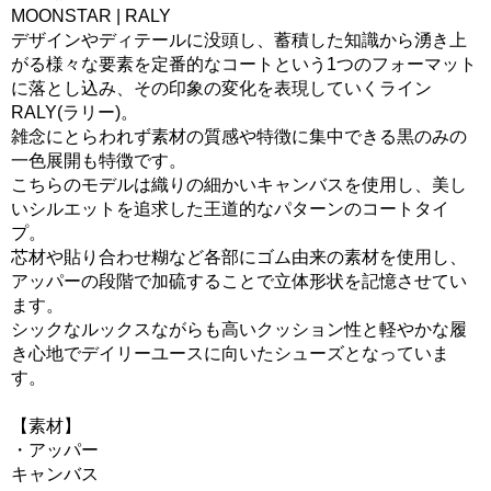
MOONSTAR | RALY
デザインやディテールに没頭し、蓄積した知識から湧き上
がる様々な要素を定番的なコートという1つのフォーマット
に落とし込み、その印象の変化を表現していくライン
RALY(ラリー)。
雑念にとらわれず素材の質感や特徴に集中できる黒のみの
一色展開も特徴です。
こちらのモデルは織りの細かいキャンバスを使用し、美し
いシルエットを追求した王道的なパターンのコートタイ
プ。
芯材や貼り合わせ糊など各部にゴム由来の素材を使用し、
アッパーの段階で加硫することで立体形状を記憶させてい
ます。
シックなルックスながらも高いクッション性と軽やかな履
き心地でデイリーユースに向いたシューズとなっていま
す。
【素材】
・アッパー
キャンバス