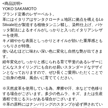
<商品説明>
YOKO SAKAMOTO
ブランド定番のレザーベルト。
革にはイタリアはサンタクローチェ地区に拠点を構えるLo
Stivale社が製造する植物タンニン鞣し、染料仕上げ、バケ
ッタ製法によるオイルがしっかりと入ったイタリアンレザ
ーを使用。
キメ細やかな表面としっかりとオイルが効いた重厚感とも
っちりさが特徴。
使い込むほどに味わい深い色に変化し自然な艶が出てきま
す。
経年変化がしっかりと感じられる育て甲斐のあるレザーに
どんなスタイリングにも合わせ易いスタンダードなデザイ
ンとなっておりますので、ぜひ長くご愛用いただくことで
ご自身の色味、風合いに育ててください。
※天然皮革を使用している為、摩擦や汗、水などで色移り
する場合がございます。多少の色ムラ、キズ、または生産
過程で生じるスレがある場合がございます。
※革の原料にはナンバリングのスタンプが必ず押されてい