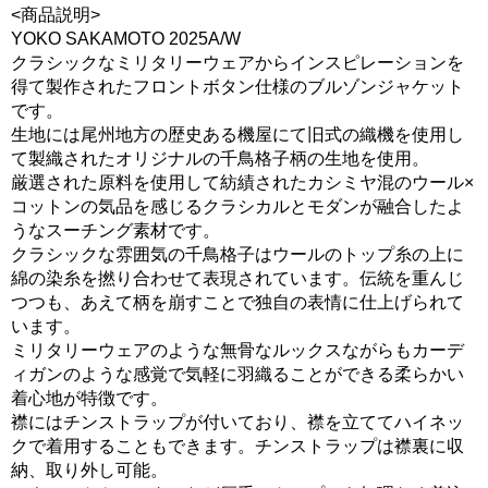
<商品説明>
YOKO SAKAMOTO 2025A/W
クラシックなミリタリーウェアからインスピレーションを
得て製作されたフロントボタン仕様のブルゾンジャケット
です。
生地には尾州地方の歴史ある機屋にて旧式の織機を使用し
て製織されたオリジナルの千鳥格子柄の生地を使用。
厳選された原料を使用して紡績されたカシミヤ混のウール×
コットンの気品を感じるクラシカルとモダンが融合したよ
うなスーチング素材です。
クラシックな雰囲気の千鳥格子はウールのトップ糸の上に
綿の染糸を撚り合わせて表現されています。伝統を重んじ
つつも、あえて柄を崩すことで独自の表情に仕上げられて
います。
ミリタリーウェアのような無骨なルックスながらもカーデ
ィガンのような感覚で気軽に羽織ることができる柔らかい
着心地が特徴です。
襟にはチンストラップが付いており、襟を立ててハイネッ
クで着用することもできます。チンストラップは襟裏に収
納、取り外し可能。