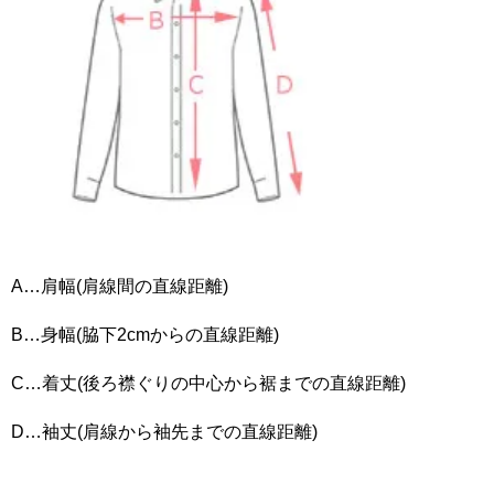
A…肩幅(肩線間の直線距離)
B…身幅(脇下2cmからの直線距離)
C…着丈(後ろ襟ぐりの中心から裾までの直線距離)
D…袖丈(肩線から袖先までの直線距離)