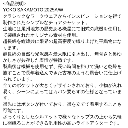
<商品説明>
YOKO SAKAMOTO 2025A/W
クラシックなワークウェアからインスピレーションを得て
制作されたシンプルなチョアジャケット。
生地には尾州地方の歴史ある機屋にて旧式の織機を使用し
て製織されたオリジナル素材を使用。
超長綿を縦緯共に限界の超高密度で織り上げた平織物にな
ります。
超長綿の自然な光沢感を最大限に引き出し、無骨さと奥ゆ
かしさが共存した表情が特徴です。
製織後は機械を使用せず、長い時間を掛けて洗いと乾燥を
施すことで長年着込んできた古布のような風合いに仕上げ
られています。
全てのポケットが大きくデザインされており、小物が入れ
易く、シーンによってはカバン要らずの仕様となっていま
す。
襟先にはボタンが付いており、襟を立てて着用することも
可能です。
ざっくりとしたシルエットで様々なトップスの上から気軽
に羽織ることができる汎用性の高いライトアウターです。