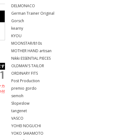
DELMONACO
German Trainer Original
Gorsch
kearny
KYOU
MOONSTAR/810s
MOTHER HAND artisan
Nikki ESSENTIAL PIECES
OLDMAN'S TAILOR
ORDINARY FITS
Post Production
ーカ
premio gordo
け付
semoh
Slopeslow
tangenet
VASCO
YOHEI NOGUCHI
YOKO SAKAMOTO