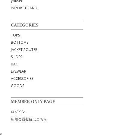
yoused
IMPORT BRAND
CATEGORIES
TOPS
BOTTOMS
JACKET / OUTER
SHOES
BAG
EYEWEAR
ACCESSORIES
GOODS
MEMBER ONLY PAGE
ログイン
新規会員登録はこちら
製