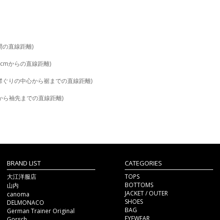
間の直線距離)
2cmからの直線距離)
ろ襟ぐりの中心から裾までの直線距離)
から袖先までの直線距離)
BRAND LIST
CATEGORIES
大江洋服店
TOPS
BOTTOMS
山内
JACKET / OUTER
canoma
SHOES
DELMONACO
BAG
German Trainer Original
EYEWEAR
Gorsch