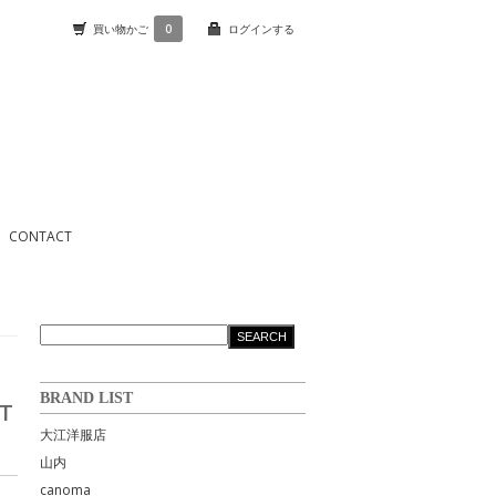
買い物かご
0
ログインする
CONTACT
BRAND LIST
RT
大江洋服店
山内
canoma