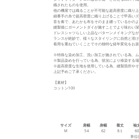
織されたものを使用。
他の機屋では織ることが不可能な超高密度に織り上
細番手の糸で超高密度に織り上げることで甲高い
音を奏で、あたかも布をそのまま纏っているかのよ
縫製後にガーメントダイが施すことでより味わい
ドレスシャツらしい上品なパターンメイキングなが
ランスが絶妙で、様々なスタイリングに自然と溶け
着用を重ねていくことでその独特な経年変化をお楽
※特殊な染め加工、洗い加工が施されている為、ム
※製品染めを行っている為、状況により移染する場
※超高密度な生地を使用している為、縫製箇所やそ
上記予めご了承ください。
【素材】
コットン100
サイズ
肩幅
身幅
着丈
袖
M
54
62
8１
60
単位(