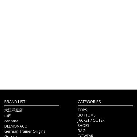
BRAND LIST
CATEGORIES
大江洋服店
TOPS
BOTTOMS
山内
JACKET / OUTER
canoma
SHOES
DELMONACO
BAG
German Trainer Original
EYEWEAR
Gorsch