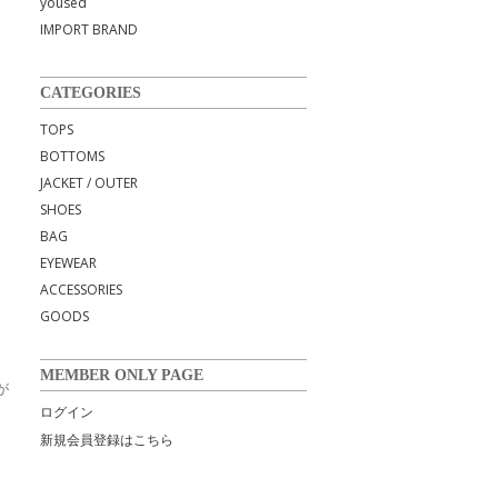
yoused
IMPORT BRAND
CATEGORIES
TOPS
BOTTOMS
JACKET / OUTER
SHOES
BAG
EYEWEAR
ACCESSORIES
GOODS
MEMBER ONLY PAGE
が
ログイン
新規会員登録はこちら