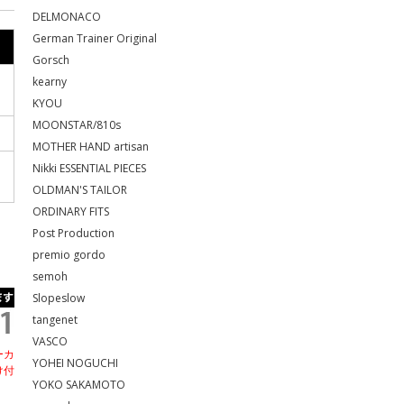
DELMONACO
German Trainer Original
Gorsch
kearny
KYOU
MOONSTAR/810s
MOTHER HAND artisan
Nikki ESSENTIAL PIECES
OLDMAN'S TAILOR
ORDINARY FITS
Post Production
premio gordo
semoh
Slopeslow
tangenet
VASCO
ーカ
YOHEI NOGUCHI
け付
YOKO SAKAMOTO