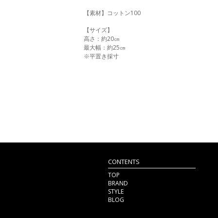
【素材】コットン100
【サイズ】
高さ：約20㎝
最大幅：約25㎝
※平置き採寸
CONTENTS
TOP
BRAND
STYLE
BLOG