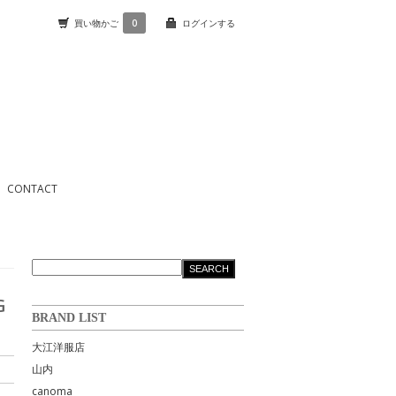
買い物かご
0
ログインする
CONTACT
G
BRAND LIST
大江洋服店
山内
canoma